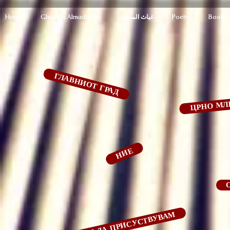
Home
Ghayath Almadhoun
غياث المدهون
Poetry
Books
ГЛАВНИОТ ГРАД
ЦРНО МЛ
НИЕ
НЕ МОЖАМ ДА ПРИСУСТВУВАМ